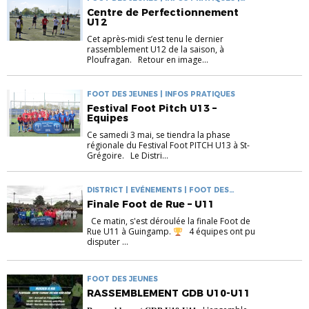
RASSEMBLEMENTS
Centre de Perfectionnement
U12
Cet après-midi s’est tenu le dernier
rassemblement U12 de la saison, à
Ploufragan. Retour en image...
FOOT DES JEUNES | INFOS PRATIQUES
Festival Foot Pitch U13 –
Equipes
Ce samedi 3 mai, se tiendra la phase
régionale du Festival Foot PITCH U13 à St-
Grégoire. Le Distri...
DISTRICT | EVÉNEMENTS | FOOT DES
JEUNES
Finale Foot de Rue – U11
Ce matin, s'est déroulée la finale Foot de
Rue U11 à Guingamp.
4 équipes ont pu
disputer ...
FOOT DES JEUNES
RASSEMBLEMENT GDB U10-U11