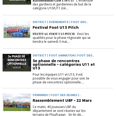
𝐑𝐚𝐬𝐬𝐞𝐦𝐛𝐥𝐞𝐦𝐞𝐧𝐭 𝐆𝐃𝐁 𝐔𝟏𝟎-𝐔𝟏𝟏 L'ensemble
des gardiens et gardiennes de but de la
catégorie U10/U11 (né...
DISTRICT | EVÉNEMENTS | FOOT DES
JEUNES | INFOS PRATIQUES
Festival Foot U13 Pitch
𝐅𝐄𝐒𝐓𝐈𝐕𝐀𝐋 𝐅𝐎𝐎𝐓 𝐔𝟏𝟑 𝐏𝐈𝐓𝐂𝐇 Voici les
qualifiés pour la phase régionale qui se
tiendra le samedi 3 mai...
DISTRICT | FOOT ANIMATION | FOOT DES
JEUNES
3e phase de rencontres
optionnelle – catégories U11 et
U13
Pour les équipes U11 et U13, il est
possible de vous engager pour une 3e
phase de rencontres optionnelle....
FÉMININES | FOOT DES JEUNES |
RASSEMBLEMENTS
Rassemblement U8F – 22 Mars
Ce matin, 40 joueuses U8F du
département se sont réunies sur les
terrains de Ploufragan. En fin de...