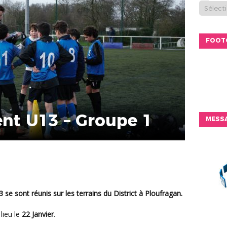
FOOT
t U13 – Groupe 1
MESSA
 se sont réunis sur les terrains du District à Ploufragan.
lieu le
22 Janvier
.