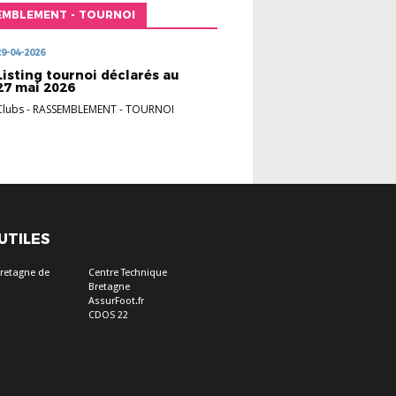
EMBLEMENT - TOURNOI
29-04-2026
Listing tournoi déclarés au
27 mai 2026
Clubs
-
RASSEMBLEMENT - TOURNOI
 UTILES
Bretagne de
Centre Technique
Bretagne
AssurFoot.fr
CDOS 22