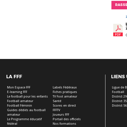
RASS
LA FFF
LIENS
Mon Espace FFF
Labels Fédéraux
Ligue de 
E-learning FFF
Fiches pratiques
Football
Le football pour les enfants
TV Foot amateur
District 29
Football amateur
Santé
District 35
Football Féminin
Scores en direct
District 56
Guides dédiés au football
FFFTV
amateur
Joueurs FFF
Le Programme éducatif
Portail des officiels
fédéral
Nos formations