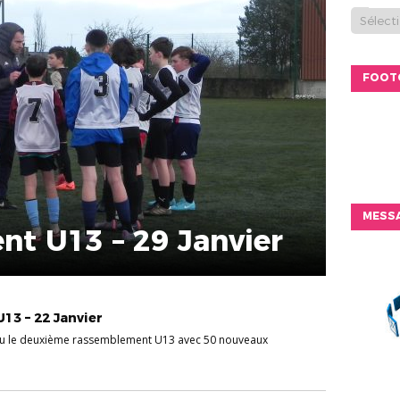
FOOT
MESSA
t U13 – 29 Janvier
13 – 22 Janvier
lieu le deuxième rassemblement U13 avec 50 nouveaux