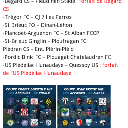
-Begard CS – Pleudihen Stade
: forfait de Begard
CS
-Trégor FC – GJ 7 Iles Perros
-St Brieuc FO – Dinan-Léhon
-Plancoet-Arguenon FC – St Alban FCCP
-St-Brieuc Ginglin – Ploufragan FC
Plédran CS – Ent. Plérin-Plélo
-Pordic Binic FC – Plouagat Chatelaudren FC
-US Plédeliac Hunaudaye – Quessoy US
: forfait
de l’US Plédéliac Hunaudaye