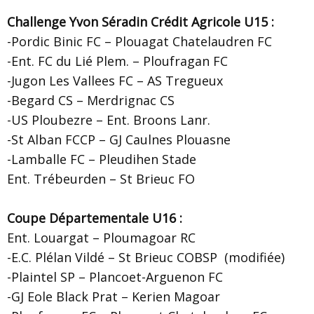
Challenge Yvon Séradin Crédit Agricole U15 :
-Pordic Binic FC – Plouagat Chatelaudren FC
-Ent. FC du Lié Plem. – Ploufragan FC
-Jugon Les Vallees FC – AS Tregueux
-Begard CS – Merdrignac CS
-US Ploubezre – Ent. Broons Lanr.
-St Alban FCCP – GJ Caulnes Plouasne
-Lamballe FC – Pleudihen Stade
Ent. Trébeurden – St Brieuc FO
Coupe Départementale U16 :
Ent. Louargat – Ploumagoar RC
-E.C. Plélan Vildé – St Brieuc COBSP (modifiée)
-Plaintel SP – Plancoet-Arguenon FC
-GJ Eole Black Prat – Kerien Magoar