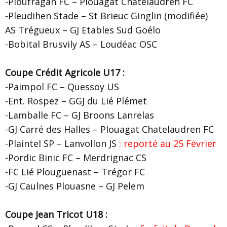
-Ploufragan FC – Plouagat Chatelaudren FC
-Pleudihen Stade – St Brieuc Ginglin (modifiée)
AS Trégueux – GJ Etables Sud Goélo
-Bobital Brusvily AS – Loudéac OSC
Coupe Crédit Agricole U17 :
-Paimpol FC – Quessoy US
-Ent. Rospez – GGJ du Lié Plémet
-Lamballe FC – GJ Broons Lanrelas
-GJ Carré des Halles – Plouagat Chatelaudren FC
-Plaintel SP – Lanvollon JS
: reporté au 25 Février
-Pordic Binic FC – Merdrignac CS
-FC Lié Plouguenast – Trégor FC
-GJ Caulnes Plouasne – GJ Pelem
Coupe Jean Tricot U18 :