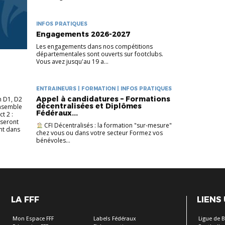
INFOS PRATIQUES
Engagements 2026-2027
Les engagements dans nos compétitions
départementales sont ouverts sur footclubs.
Vous avez jusqu'au 19 a...
ENTRAINEURS | FORMATION | INFOS PRATIQUES
Appel à candidatures – Formations
n D1, D2
décentralisées et Diplômes
ensemble
Fédéraux...
ict 2 :
 seront
CFI Décentralisés : la formation "sur-mesure"
nt dans
chez vous ou dans votre secteur Formez vos
bénévoles...
LA FFF
LIENS
Mon Espace FFF
Labels Fédéraux
Ligue de 