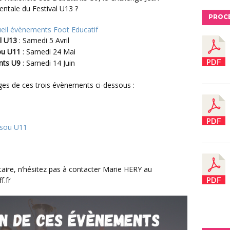
ntale du Festival U13 ?
PROC
eil évènements Foot Educatif
l U13
: Samedi 5 Avril
sou U11
: Samedi 24 Mai
nts U9
: Samedi 14 Juin
rges de ces trois évènements ci-dessous :
ossou U11
f.fr