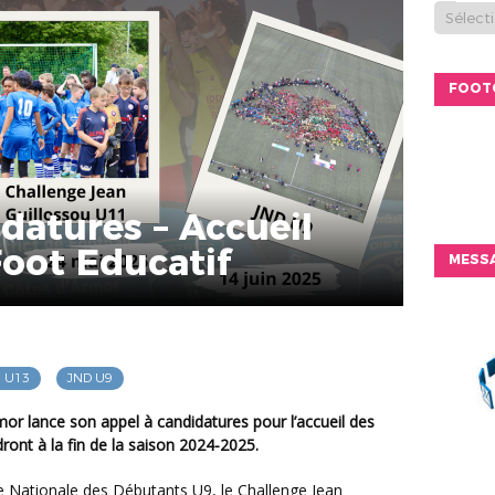
FOOT
datures – Accueil
oot Educatif
MESSA
l U13
JND U9
ront à la fin de la saison 2024-2025.