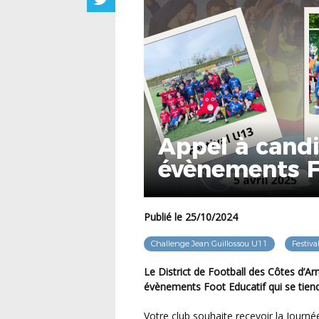
Appel à candi
évènements F
Publié le 25/10/2024
Challenge Jean Guillossou U11
Festiva
Le District de Football des Côtes d’Armor lance son appel à candidatures pour l’accueil des
évènements Foot Educatif qui se tiend
Votre club souhaite recevoir la Journée Nationale des Débutants U9, le Challenge Jean