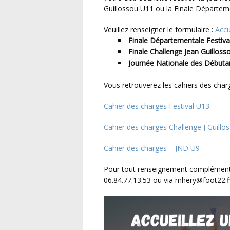
Guillossou U11 ou la Finale Départeme
Veuillez renseigner le formulaire :
Accu
Finale Départementale Festiva
Finale Challenge Jean Guillos
Journée Nationale des Débuta
Vous retrouverez les cahiers des cha
Cahier des charges Festival U13
Cahier des charges Challenge J Guill
Cahier des charges – JND U9
Pour tout renseignement complémentaire, n’hésitez pas à contacter Marie HERY au
06.84.77.13.53 ou via mhery@foot22.ff