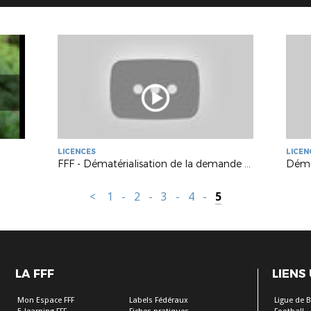
LICENCES
LICEN
FFF - Dématérialisation de la demande de licence
<
1
-
2
-
3
-
4
-
5
LA FFF
LIENS
Mon Espace FFF
Labels Fédéraux
Ligue de 