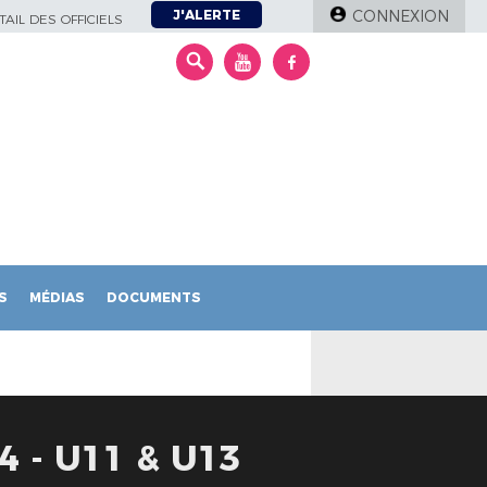
J'ALERTE
CONNEXION
AIL DES OFFICIELS
S
MÉDIAS
DOCUMENTS
 - U11 & U13