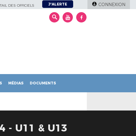
J'ALERTE
CONNEXION
AIL DES OFFICIELS
S
MÉDIAS
DOCUMENTS
 - U11 & U13