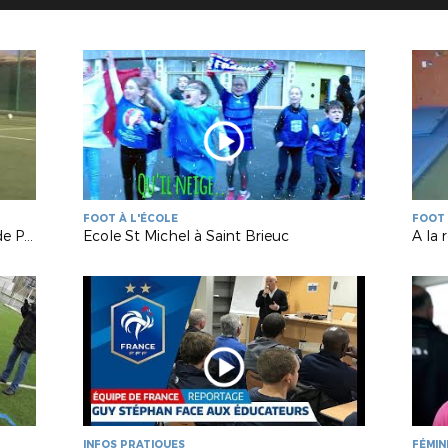
FOOT À L'ÉCOLE
FOOT 
Mesdames Franchissez Barrière Stade Pleudihennais
Ecole St Michel à Saint Brieuc
A la 
INFOS PRATIQUES
FÉMIN