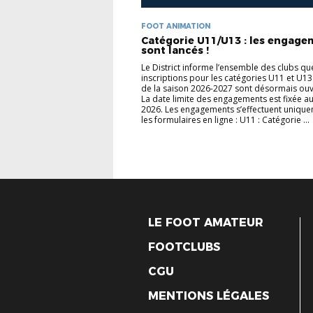
FOOT ANIMATION
Catégorie U11/U13 : les engage
sont lancés !
Le District informe l’ensemble des clubs qu
inscriptions pour les catégories U11 et U13
de la saison 2026-2027 sont désormais ou
La date limite des engagements est fixée a
2026. Les engagements s’effectuent unique
les formulaires en ligne : U11 : Catégorie ...
LE FOOT AMATEUR
FOOTCLUBS
CGU
MENTIONS LÉGALES