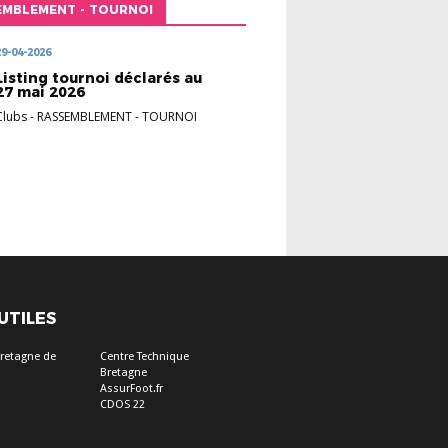
EMBLEMENT - TOURNOI
29-04-2026
Listing tournoi déclarés au
27 mai 2026
Clubs
-
RASSEMBLEMENT - TOURNOI
 UTILES
Bretagne de
Centre Technique
Bretagne
AssurFoot.fr
CDOS 22