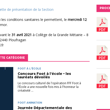
PROC
uette de présentation de la Section
i les conditions sanitaires le permettent, le
mercredi 12
rmor.
avant le
31 avril 2021
à Collège de la Grande Métairie – 8
22440 Ploufragan
.fr
TTE CATÉGORIE
FOOT À L'ÉCOLE
Concours Foot à l’école – les
lauréats dévoilés
Le concours culturel de l'opération FFF Foot à
l'École a une nouvelle fois mis à l'honneur la
créativité ...
FOOT ANIMATION
Journée Départementale des