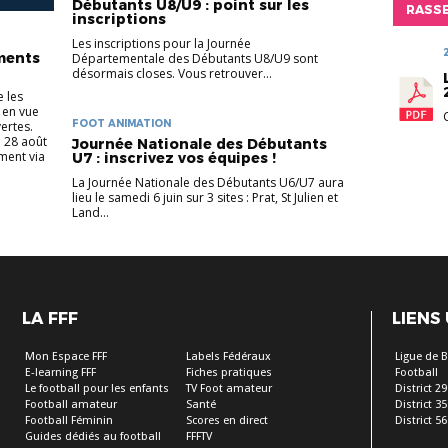
Débutants U8/U9 : point sur les
RASS
inscriptions
Les inscriptions pour la Journée
ments
Départementale des Débutants U8/U9 sont
désormais closes. Vous retrouver...
e les
 en vue
FOOT ANIMATION
vertes.
u 28 août
Journée Nationale des Débutants
ment via
U7 : inscrivez vos équipes !
La Journée Nationale des Débutants U6/U7 aura
lieu le samedi 6 juin sur 3 sites : Prat, St Julien et
Land...
LA FFF
LIENS
Mon Espace FFF
Labels Fédéraux
Ligue de 
E-learning FFF
Fiches pratiques
Football
Le football pour les enfants
TV Foot amateur
District 29
Football amateur
Santé
District 35
Football Féminin
Scores en direct
District 56
Guides dédiés au football
FFFTV