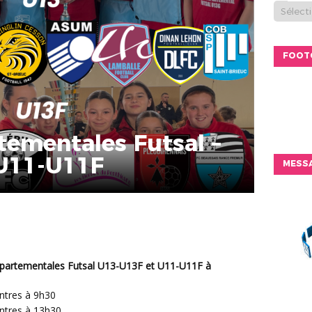
FOOT
tementales Futsal –
U11-U11F
MESSA
Départementales Futsal U13-U13F et U11-U11F à
ntres à 9h30
ntres à 13h30