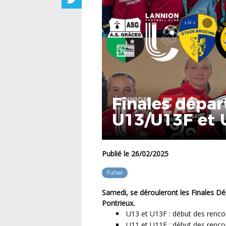
Finales dépar
U13/U13F et 
Publié le 26/02/2025
Futsal
Samedi, se dérouleront les Finales 
Pontrieux
.
U13 et U13F : début des renco
U11 et U11F : début des renco