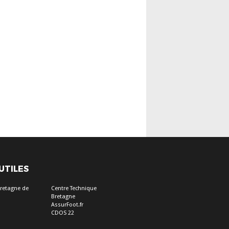
 UTILES
Bretagne de
Centre Technique
Bretagne
AssurFoot.fr
CDOS 22