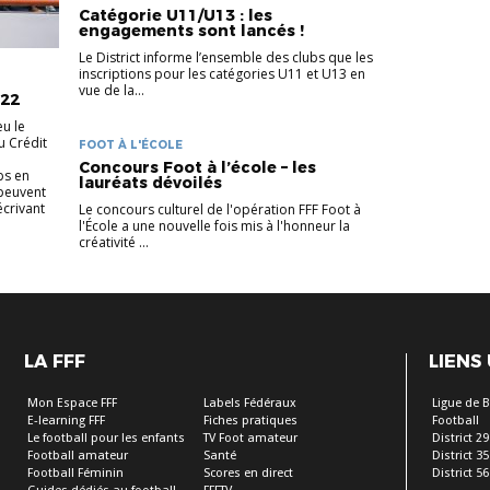
Catégorie U11/U13 : les
engagements sont lancés !
Le District informe l’ensemble des clubs que les
inscriptions pour les catégories U11 et U13 en
vue de la...
 22
eu le
u Crédit
FOOT À L'ÉCOLE
Concours Foot à l’école – les
bs en
lauréats dévoilés
peuvent
écrivant
Le concours culturel de l'opération FFF Foot à
l'École a une nouvelle fois mis à l'honneur la
créativité ...
LA FFF
LIENS
Mon Espace FFF
Labels Fédéraux
Ligue de 
E-learning FFF
Fiches pratiques
Football
Le football pour les enfants
TV Foot amateur
District 29
Football amateur
Santé
District 35
Football Féminin
Scores en direct
District 56