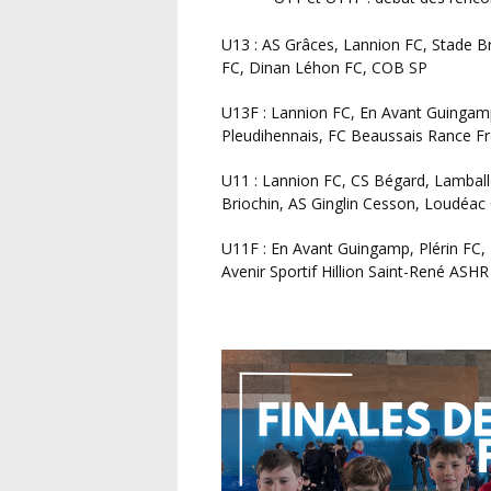
U13 : AS Grâces, Lannion FC, Stade Briochin, AS Ginglin Cesson, AS Uzel-Merléac, Lamballe
FC, Dinan Léhon FC, COB SP
U13F : Lannion FC, En Avant Guingamp, Plérin FC, Les Lionnes du Penthièvre, Stade
Pleudihennais, FC Beaussais Rance F
U11 : Lannion FC, CS Bégard, Lamballe FC, FC Côte de Penthièvre, En Avant Guingamp, Stade
Briochin, AS Ginglin Cesson, Loudéac
U11F : En Avant Guingamp, Plérin FC, Lannion FC, Rance FC, Les Lionnes du Penthièvre,
Avenir Sportif Hillion Saint-René ASHR