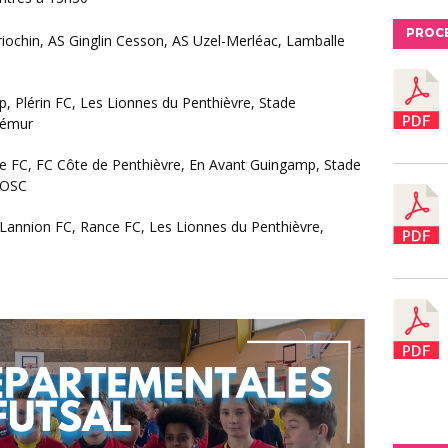
PROC
rémur
 OSC