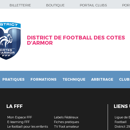
BILLETTERIE
BOUTIQUE
PORTAIL CLUBS
PORT
DISTRICT DE FOOTBALL DES COTES
D'ARMOR
PRATIQUES
FORMATIONS
TECHNIQUE
ARBITRAGE
CLUB
LA FFF
LIENS
Mon Espace FFF
Labels Fédéraux
Ligue de 
E-learning FFF
Fiches pratiques
Football
Le football pour les enfants
TV Foot amateur
District 2