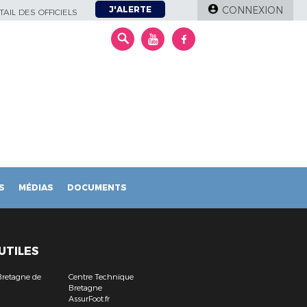
J'ALERTE
CONNEXION
AIL DES OFFICIELS
S
MÉDIAS
DOCUMENTS
 UTILES
Bretagne de
Centre Technique
Bretagne
9
AssurFoot.fr