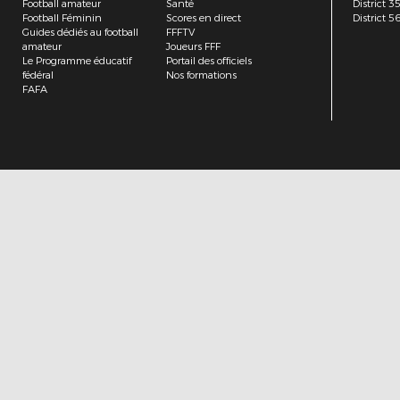
Football amateur
Santé
District 3
Football Féminin
Scores en direct
District 5
Guides dédiés au football
FFFTV
amateur
Joueurs FFF
Le Programme éducatif
Portail des officiels
fédéral
Nos formations
FAFA