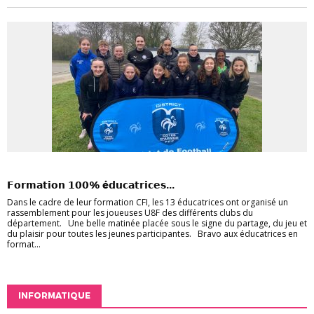
FÉMININES
FOOT ANIMATION
FORMATION
𝗙𝗼𝗿𝗺𝗮𝘁𝗶𝗼𝗻 𝟭𝟬𝟬% é𝗱𝘂𝗰𝗮𝘁𝗿𝗶𝗰𝗲𝘀...
Dans le cadre de leur formation CFI, les 13 éducatrices ont organisé un
rassemblement pour les joueuses U8F des différents clubs du
département. Une belle matinée placée sous le signe du partage, du jeu et
du plaisir pour toutes les jeunes participantes. Bravo aux éducatrices en
format...
INFORMATIQUE