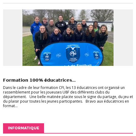
FÉMININES
FOOT ANIMATION
FORMATION
𝗙𝗼𝗿𝗺𝗮𝘁𝗶𝗼𝗻 𝟭𝟬𝟬% é𝗱𝘂𝗰𝗮𝘁𝗿𝗶𝗰𝗲𝘀...
Dans le cadre de leur formation CFI, les 13 éducatrices ont organisé un
rassemblement pour les joueuses U8F des différents clubs du
département. Une belle matinée placée sous le signe du partage, du jeu et
du plaisir pour toutes les jeunes participantes. Bravo aux éducatrices en
format...
INFORMATIQUE